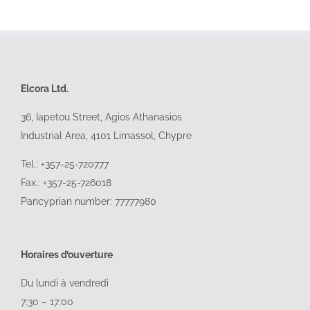
Elcora Ltd.
36, Iapetou Street, Agios Athanasios
Industrial Area, 4101
Limassol
, Chypre
Tel.: +357-25-720777
Fax.: +357-25-726018
Pancyprian number: 77777980
Horaires d’ouverture
Du lundi à vendredi
7:30 – 17:00