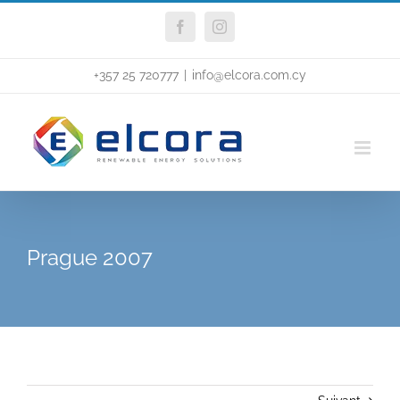
Skip
Facebook
Instagram
to
content
+357 25 720777
|
info@elcora.com.cy
Prague 2007