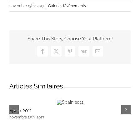
novembre 13th, 2017
|
Galerie d'événements
Share This Story, Choose Your Platform!
Facebook
X
Pinterest
Vk
Email
Articles Similaires
Spain 2011
F
novembre 13th, 2017
n